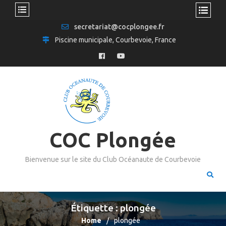
secretariat@cocplongee.fr
Piscine municipale, Courbevoie, France
COC Plongée
Bienvenue sur le site du Club Océanaute de Courbevoie
Étiquette :
plongée
Home
plongée