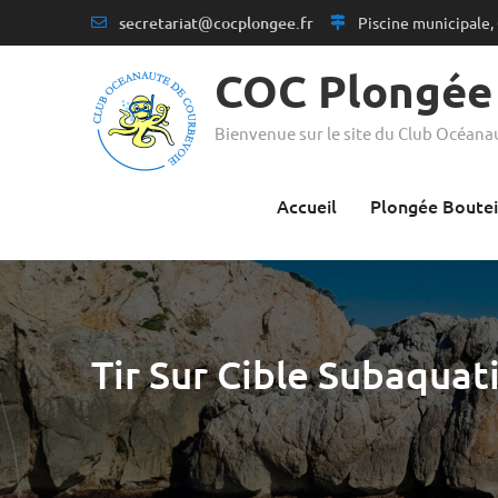
secretariat@cocplongee.fr
Piscine municipale,
COC Plongée
Bienvenue sur le site du Club Océan
Accueil
Plongée Boutei
Tir Sur Cible Subaquat