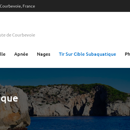
 Courbevoie, France
aute de Courbevoie
lle
Apnée
Nages
Tir Sur Cible Subaquatique
Ph
ique