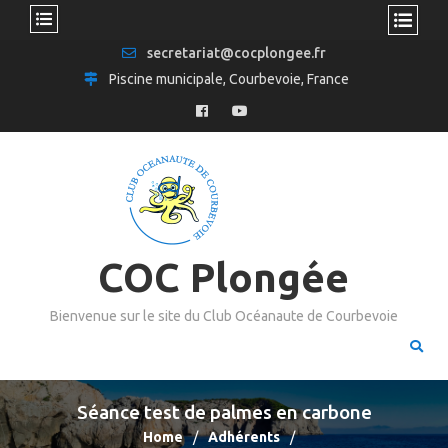
secretariat@cocplongee.fr
Piscine municipale, Courbevoie, France
COC Plongée
Bienvenue sur le site du Club Océanaute de Courbevoie
Séance test de palmes en carbone
Home
Adhérents