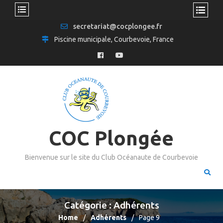
secretariat@cocplongee.fr
Piscine municipale, Courbevoie, France
COC Plongée
Bienvenue sur le site du Club Océanaute de Courbevoie
Catégorie :
Adhérents
Home
Adhérents
Page 9