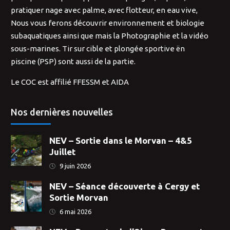
pratiquer nage avec palme, avec flotteur, en eau vive,
Nous vous ferons découvrir environnement et biologie
subaquatiques ainsi que mais la Photographie et la vidéo
sous-marines. Tir sur cible et plongée sportive ën
piscine (PSP) sont aussi de la partie.
Le COC est affilié FFESSM et AIDA
Nos dernières nouvelles
NEV – Sortie dans le Morvan – 4&5
Juillet
9 juin 2026
NEV – Séance découverte à Cergy et
Sortie Morvan
6 mai 2026